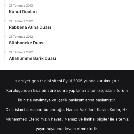
21 Temmuz 2012
Kunut Duaları
21 Temmuz 2012
Rabbena Atina Duası
21 Temmuz 2012
Sübhaneke Duası
21 Temmuz 2012
Allahümme Barik Duası
İslamiyet.gen.tr dini sitesi Eylül 2005 yılında kurulmuştur.
Kuruluşundan kısa bir süre sonra yapılanan sitemize, islami forum
ile hızla yayılmaya ve içerik paylaşımlarına başlamıştır.
Dini, islami soruların bulunduğu, Namaz Vakitleri, Kuranı Kerim, Hz.
Muhammed Efendimizin hayatı, Namaz ve İlmihal bilgiler ile sitemiz
yayın hayatına devam etmektedir.