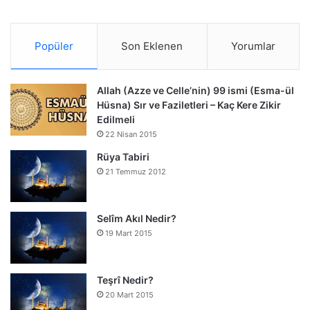
Popüler
Son Eklenen
Yorumlar
Allah (Azze ve Celle’nin) 99 ismi (Esma-ül
Hüsna) Sır ve Faziletleri – Kaç Kere Zikir
Edilmeli
22 Nisan 2015
Rüya Tabiri
21 Temmuz 2012
Selîm Akıl Nedir?
19 Mart 2015
Teşrî Nedir?
20 Mart 2015