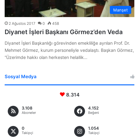
Manşet
2 Ağustos 2017
0
458
Diyanet İşleri Başkanı Görmez’den Veda
Diyanet İşleri Başkanlığı görevinden emekliliğe ayrılan Prof. Dr.
Mehmet Görmez, kurum personeliyle vedalaştı. Başkan Görmez,
“Üzerimde hakkı olan herkesten helallik…
Sosyal Medya
8.314
3.108
4.152
Aboneler
Beğeni
0
1.054
Takipçi
Takipçi