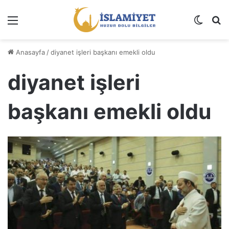
Menü
Dış gö
A
Anasayfa
/
diyanet işleri başkanı emekli oldu
diyanet işleri
başkanı emekli oldu