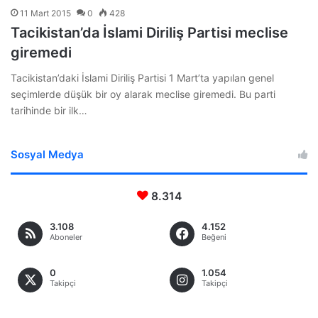
11 Mart 2015
0
428
Tacikistan’da İslami Diriliş Partisi meclise
giremedi
Tacikistan’daki İslami Diriliş Partisi 1 Mart’ta yapılan genel
seçimlerde düşük bir oy alarak meclise giremedi. Bu parti
tarihinde bir ilk…
Sosyal Medya
8.314
3.108
4.152
Aboneler
Beğeni
0
1.054
Takipçi
Takipçi