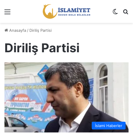
Menü
Dış gö
A
Anasayfa
/
Diriliş Partisi
Diriliş Partisi
İslami Haberler