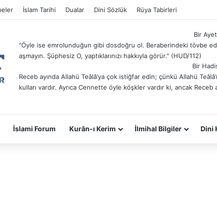
eler
İslam Tarihi
Dualar
Dini Sözlük
Rüya Tabirleri
Bir Ayet
"Öyle ise emrolunduğun gibi dosdoğru ol. Beraberindeki tövbe ede
aşmayın. Şüphesiz O, yaptıklarınızı hakkıyla görür." (HUD/112)
Bir Hadi
Receb ayında Allahü Teâlâ’ya çok istiğfar edin; çünkü Allahü Teâl
kulları vardır. Ayrıca Cennette öyle köşkler vardır ki, ancak Receb 
İslami Forum
Kurân-ı Kerim
İlmihal Bilgiler
Dini 