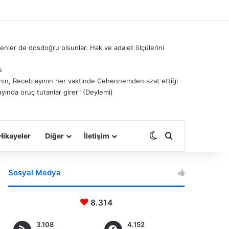
nler de dosdoğru olsunlar. Hak ve adalet ölçülerini
s
â’nın, Receb ayının her vaktinde Cehennemden azat ettiği
ayında oruç tutanlar girer" (Deylemi)
Dış görünümü deği
Arama yap ...
Hikayeler
Diğer
İletişim
Sosyal Medya
8.314
3.108
4.152