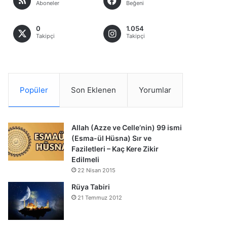
Aboneler
Beğeni
0
1.054
Takipçi
Takipçi
Popüler
Son Eklenen
Yorumlar
Allah (Azze ve Celle’nin) 99 ismi
(Esma-ül Hüsna) Sır ve
Faziletleri – Kaç Kere Zikir
Edilmeli
22 Nisan 2015
Rüya Tabiri
21 Temmuz 2012