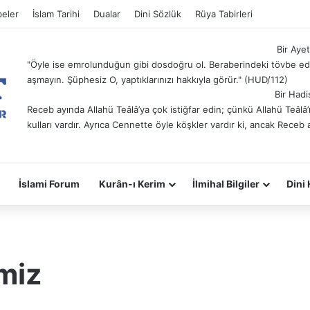
eler
İslam Tarihi
Dualar
Dini Sözlük
Rüya Tabirleri
Bir Ayet
"Öyle ise emrolunduğun gibi dosdoğru ol. Beraberindeki tövbe ede
aşmayın. Şüphesiz O, yaptıklarınızı hakkıyla görür." (HUD/112)
Bir Hadi
Receb ayında Allahü Teâlâ’ya çok istiğfar edin; çünkü Allahü Teâl
kulları vardır. Ayrıca Cennette öyle köşkler vardır ki, ancak Receb 
İslami Forum
Kurân-ı Kerim
İlmihal Bilgiler
Dini 
miz