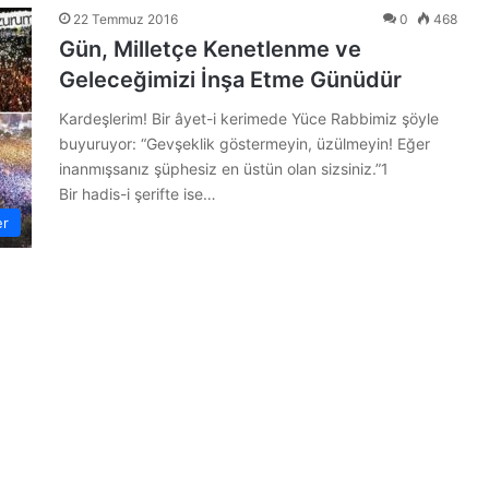
22 Temmuz 2016
0
468
Gün, Milletçe Kenetlenme ve
Geleceğimizi İnşa Etme Günüdür
Kardeşlerim! Bir âyet-i kerimede Yüce Rabbimiz şöyle
buyuruyor: “Gevşeklik göstermeyin, üzülmeyin! Eğer
inanmışsanız şüphesiz en üstün olan sizsiniz.”1
Bir hadis-i şerifte ise…
er