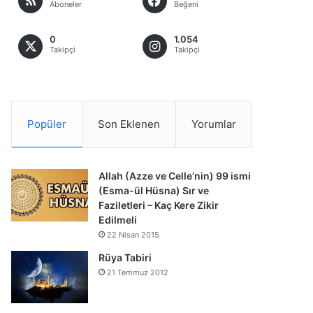
Aboneler
Beğeni
0
1.054
Takipçi
Takipçi
Popüler
Son Eklenen
Yorumlar
Allah (Azze ve Celle’nin) 99 ismi
(Esma-ül Hüsna) Sır ve
Faziletleri – Kaç Kere Zikir
Edilmeli
22 Nisan 2015
Rüya Tabiri
21 Temmuz 2012