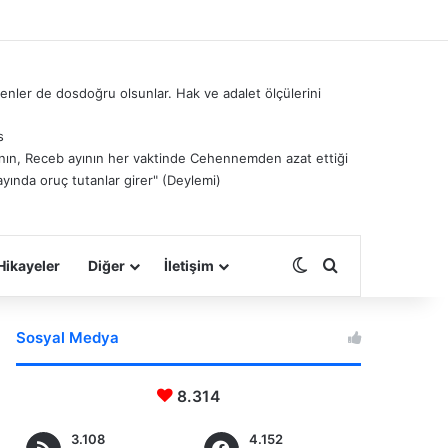
nler de dosdoğru olsunlar. Hak ve adalet ölçülerini
s
â’nın, Receb ayının her vaktinde Cehennemden azat ettiği
ayında oruç tutanlar girer" (Deylemi)
Dış görünümü deği
Arama yap ...
Hikayeler
Diğer
İletişim
Sosyal Medya
8.314
3.108
4.152