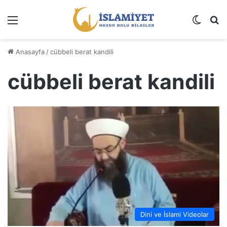
Menü
Dış gö
A
Anasayfa
/
cübbeli berat kandili
cübbeli berat kandili
Dini ve İslami Videolar