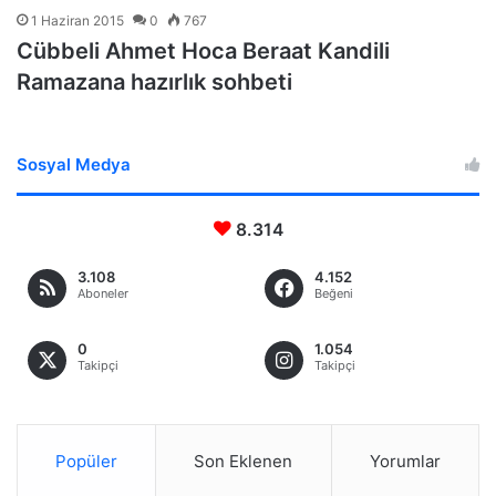
1 Haziran 2015
0
767
Cübbeli Ahmet Hoca Beraat Kandili
Ramazana hazırlık sohbeti
Sosyal Medya
8.314
3.108
4.152
Aboneler
Beğeni
0
1.054
Takipçi
Takipçi
Popüler
Son Eklenen
Yorumlar