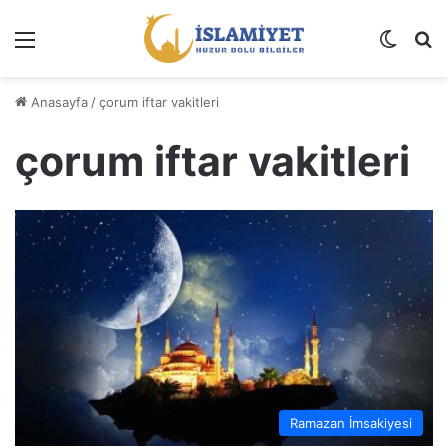
Menü
Dış gö
A
Anasayfa
/
çorum iftar vakitleri
çorum iftar vakitleri
Ramazan İmsakiyesi