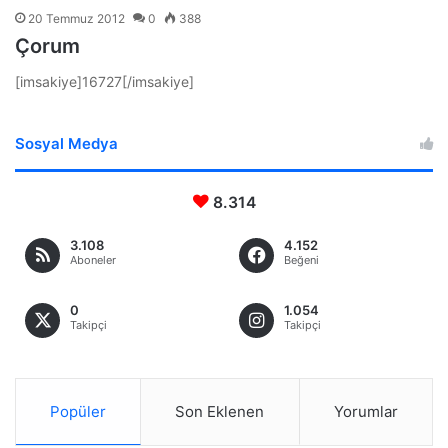
20 Temmuz 2012
0
388
Çorum
[imsakiye]16727[/imsakiye]
Sosyal Medya
8.314
3.108
4.152
Aboneler
Beğeni
0
1.054
Takipçi
Takipçi
Popüler
Son Eklenen
Yorumlar