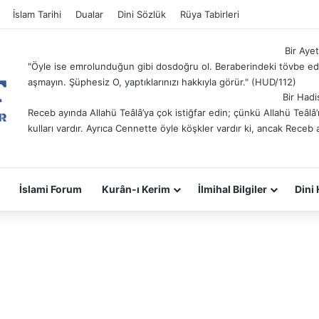
İslam Tarihi
Dualar
Dini Sözlük
Rüya Tabirleri
Bir Ayet
"Öyle ise emrolunduğun gibi dosdoğru ol. Beraberindeki tövbe ede
aşmayın. Şüphesiz O, yaptıklarınızı hakkıyla görür." (HUD/112)
Bir Hadi
Receb ayında Allahü Teâlâ’ya çok istiğfar edin; çünkü Allahü Teâl
kulları vardır. Ayrıca Cennette öyle köşkler vardır ki, ancak Receb 
İslami Forum
Kurân-ı Kerim
İlmihal Bilgiler
Dini 