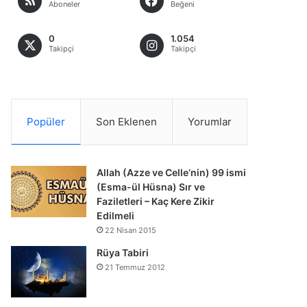
Aboneler
Beğeni
0
1.054
Takipçi
Takipçi
Popüler
Son Eklenen
Yorumlar
Allah (Azze ve Celle’nin) 99 ismi
(Esma-ül Hüsna) Sır ve
Faziletleri – Kaç Kere Zikir
Edilmeli
22 Nisan 2015
Rüya Tabiri
21 Temmuz 2012