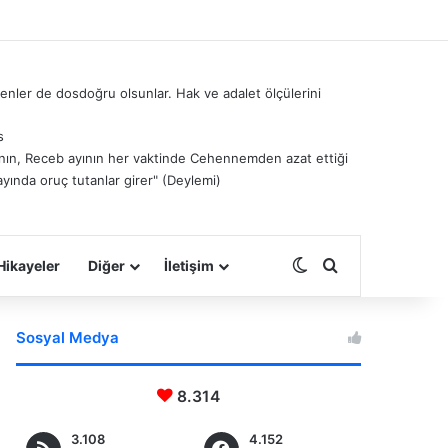
nler de dosdoğru olsunlar. Hak ve adalet ölçülerini
s
â’nın, Receb ayının her vaktinde Cehennemden azat ettiği
ayında oruç tutanlar girer" (Deylemi)
Dış görünümü deği
Arama yap ...
Hikayeler
Diğer
İletişim
Sosyal Medya
8.314
3.108
4.152