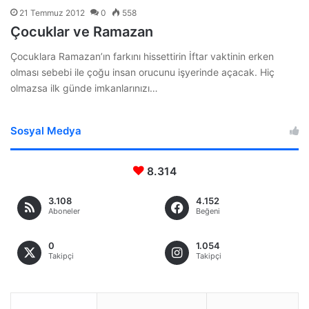
21 Temmuz 2012
0
558
Çocuklar ve Ramazan
Çocuklara Ramazan’ın farkını hissettirin İftar vaktinin erken
olması sebebi ile çoğu insan orucunu işyerinde açacak. Hiç
olmazsa ilk günde imkanlarınızı…
Sosyal Medya
8.314
3.108
4.152
Aboneler
Beğeni
0
1.054
Takipçi
Takipçi