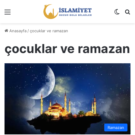
Menü
Dış gö
A
Anasayfa
/
çocuklar ve ramazan
çocuklar ve ramazan
Ramazan