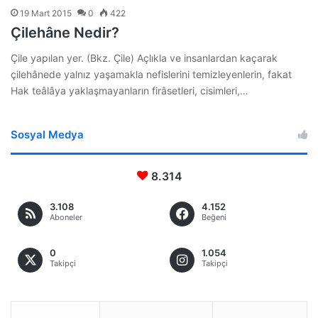
19 Mart 2015
0
422
Çilehâne Nedir?
Çile yapılan yer. (Bkz. Çile) Açlıkla ve insanlardan kaçarak
çilehânede yalnız yaşamakla nefislerini temizleyenlerin, fakat
Hak teâlâya yaklaşmayanların firâsetleri, cisimleri,…
Sosyal Medya
8.314
3.108
4.152
Aboneler
Beğeni
0
1.054
Takipçi
Takipçi