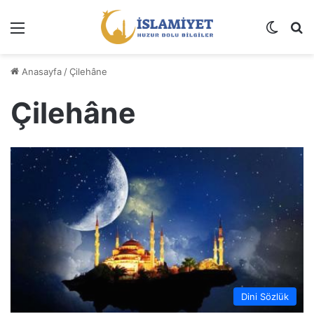
Menü
Dış gö
A
Anasayfa
/
Çilehâne
Çilehâne
Dini Sözlük