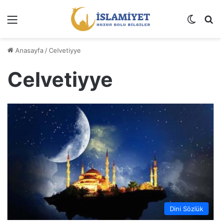
Menü
Dış gö
A
Anasayfa
/
Celvetiyye
Celvetiyye
Dini Sözlük