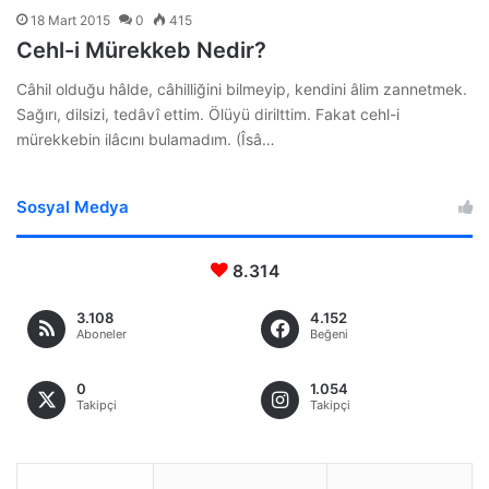
18 Mart 2015
0
415
Cehl-i Mürekkeb Nedir?
Câhil olduğu hâlde, câhilliğini bilmeyip, kendini âlim zannetmek.
Sağırı, dilsizi, tedâvî ettim. Ölüyü dirilttim. Fakat cehl-i
mürekkebin ilâcını bulamadım. (Îsâ…
Sosyal Medya
8.314
3.108
4.152
Aboneler
Beğeni
0
1.054
Takipçi
Takipçi