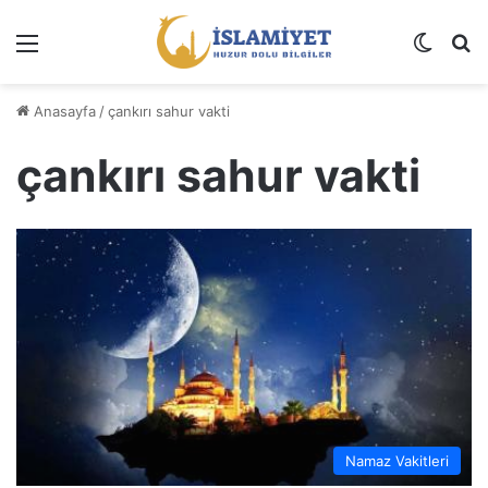
Menü
Dış gö
A
Anasayfa
/
çankırı sahur vakti
çankırı sahur vakti
Namaz Vakitleri