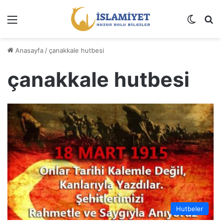
Menü
Dış gö
A
Anasayfa
/
çanakkale hutbesi
çanakkale hutbesi
Hutbeler