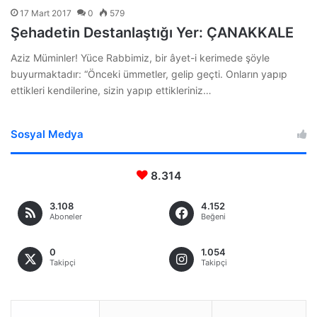
17 Mart 2017
0
579
Şehadetin Destanlaştığı Yer: ÇANAKKALE
Aziz Müminler! Yüce Rabbimiz, bir âyet-i kerimede şöyle
buyurmaktadır: “Önceki ümmetler, gelip geçti. Onların yapıp
ettikleri kendilerine, sizin yapıp ettikleriniz…
Sosyal Medya
8.314
3.108
4.152
Aboneler
Beğeni
0
1.054
Takipçi
Takipçi