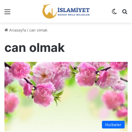
Menü
Dış gö
A
Anasayfa
/
can olmak
can olmak
Hutbeler