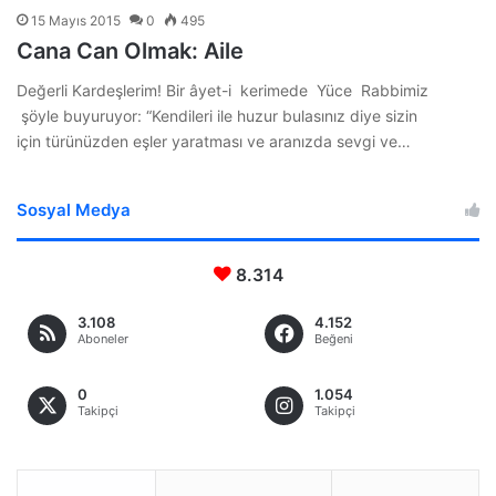
15 Mayıs 2015
0
495
Cana Can Olmak: Aile
Değerli Kardeşlerim! Bir âyet-i kerimede Yüce Rabbimiz
şöyle buyuruyor: “Kendileri ile huzur bulasınız diye sizin
için türünüzden eşler yaratması ve aranızda sevgi ve…
Sosyal Medya
8.314
3.108
4.152
Aboneler
Beğeni
0
1.054
Takipçi
Takipçi