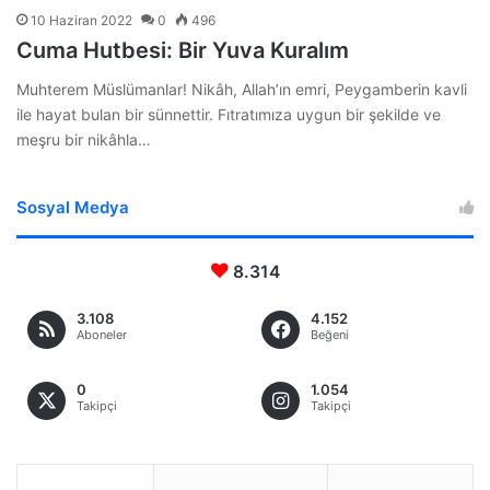
10 Haziran 2022
0
496
Cuma Hutbesi: Bir Yuva Kuralım
Muhterem Müslümanlar! Nikâh, Allah’ın emri, Peygamberin kavli
ile hayat bulan bir sünnettir. Fıtratımıza uygun bir şekilde ve
meşru bir nikâhla…
Sosyal Medya
8.314
3.108
4.152
Aboneler
Beğeni
0
1.054
Takipçi
Takipçi