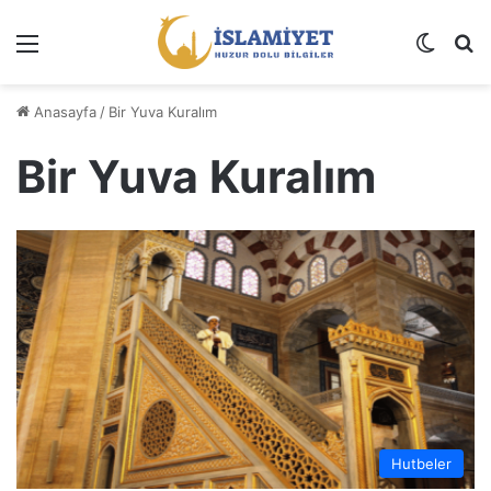
Menü
Dış gö
A
Anasayfa
/
Bir Yuva Kuralım
Bir Yuva Kuralım
Hutbeler