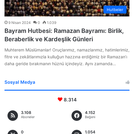
Hutbeler
9 Nisan 2024
0
1.039
Bayram Hutbesi: Ramazan Bayramı: Birlik,
Beraberlik ve Kardeşlik Günleri
Muhterem Müslümanlar! Oruçlarımız, namazlarımız, hatimlerimiz,
fitre ve zekâtlarımızla kulluğun hazzına erdiğimiz bir Ramazan’ı
daha geride bırakmanın hüznü içindeyiz. Aynı zamanda…
Sosyal Medya
8.314
3.108
4.152
Aboneler
Beğeni
0
1.054