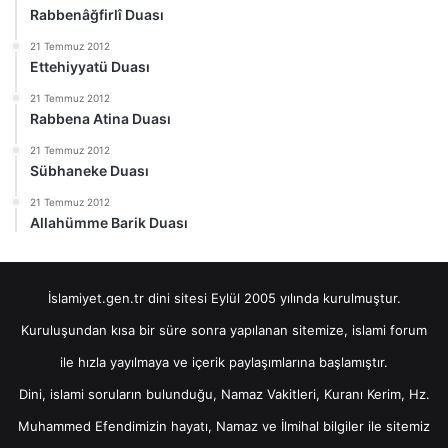
Rabbenâğfirlî Duası
21 Temmuz 2012
Ettehiyyatü Duası
21 Temmuz 2012
Rabbena Atina Duası
21 Temmuz 2012
Sübhaneke Duası
21 Temmuz 2012
Allahümme Barik Duası
İslamiyet.gen.tr dini sitesi Eylül 2005 yılında kurulmuştur.
Kuruluşundan kısa bir süre sonra yapılanan sitemize, islami forum
ile hızla yayılmaya ve içerik paylaşımlarına başlamıştır.
Dini, islami soruların bulunduğu, Namaz Vakitleri, Kuranı Kerim, Hz.
Muhammed Efendimizin hayatı, Namaz ve İlmihal bilgiler ile sitemiz