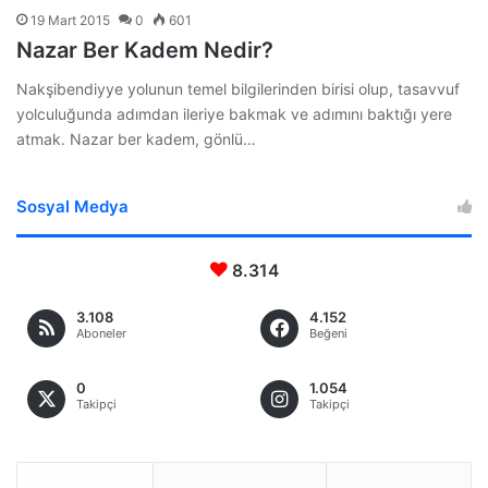
19 Mart 2015
0
601
Nazar Ber Kadem Nedir?
Nakşibendiyye yolunun temel bilgilerinden birisi olup, tasavvuf
yolculuğunda adımdan ileriye bakmak ve adımını baktığı yere
atmak. Nazar ber kadem, gönlü…
Sosyal Medya
8.314
3.108
4.152
Aboneler
Beğeni
0
1.054
Takipçi
Takipçi