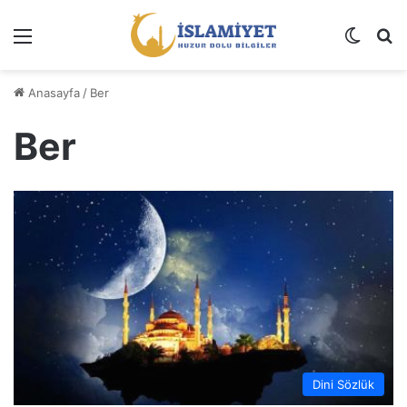
Menü
Dış gö
A
Anasayfa
/
Ber
Ber
Dini Sözlük