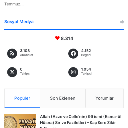
Temmuz…
Sosyal Medya
8.314
3.108
4.152
Aboneler
Beğeni
0
1.054
Takipçi
Takipçi
Popüler
Son Eklenen
Yorumlar
Allah (Azze ve Celle’nin) 99 ismi (Esma-ül
Hüsna) Sır ve Faziletleri – Kaç Kere Zikir