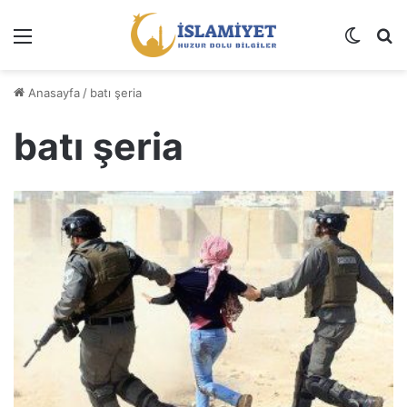
Menü
Dış gö
A
Anasayfa
/
batı şeria
batı şeria