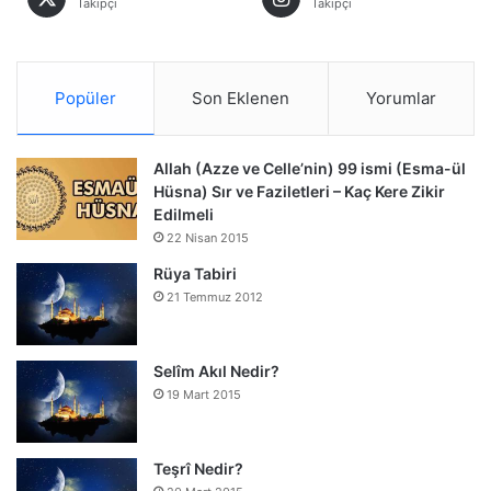
Takipçi
Takipçi
Popüler
Son Eklenen
Yorumlar
Allah (Azze ve Celle’nin) 99 ismi (Esma-ül
Hüsna) Sır ve Faziletleri – Kaç Kere Zikir
Edilmeli
22 Nisan 2015
Rüya Tabiri
21 Temmuz 2012
Selîm Akıl Nedir?
19 Mart 2015
Teşrî Nedir?