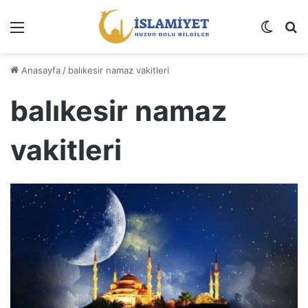
Menü
Dış gö
A
Anasayfa
/
balıkesir namaz vakitleri
balıkesir namaz
vakitleri