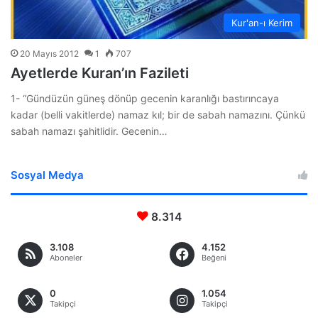
Kur'an-ı Kerim
20 Mayıs 2012
1
707
Ayetlerde Kuran’ın Fazileti
1- “Gündüzün güneş dönüp gecenin karanlığı bastırıncaya
kadar (belli vakitlerde) namaz kıl; bir de sabah namazını. Çünkü
sabah namazı şahitlidir. Gecenin…
Sosyal Medya
8.314
3.108
4.152
Aboneler
Beğeni
0
1.054
Takipçi
Takipçi