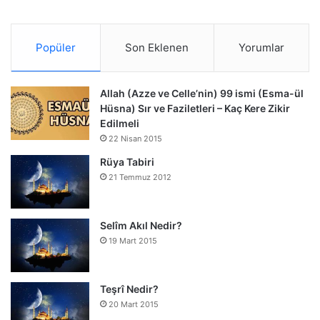
Popüler
Son Eklenen
Yorumlar
Allah (Azze ve Celle’nin) 99 ismi (Esma-ül
Hüsna) Sır ve Faziletleri – Kaç Kere Zikir
Edilmeli
22 Nisan 2015
Rüya Tabiri
21 Temmuz 2012
Selîm Akıl Nedir?
19 Mart 2015
Teşrî Nedir?
20 Mart 2015