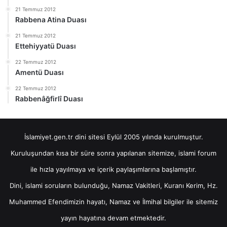
21 Temmuz 2012
Rabbena Atina Duası
21 Temmuz 2012
Ettehiyyatü Duası
22 Temmuz 2012
Amentü Duası
22 Temmuz 2012
Rabbenâğfirlî Duası
İslamiyet.gen.tr dini sitesi Eylül 2005 yılında kurulmuştur.
Kuruluşundan kısa bir süre sonra yapılanan sitemize, islami forum
ile hızla yayılmaya ve içerik paylaşımlarına başlamıştır.
Dini, islami soruların bulunduğu, Namaz Vakitleri, Kuranı Kerim, Hz.
Muhammed Efendimizin hayatı, Namaz ve İlmihal bilgiler ile sitemiz
yayın hayatına devam etmektedir.