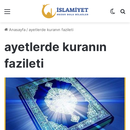
Menü
Dış gö
A
Anasayfa
/
ayetlerde kuranın fazileti
ayetlerde kuranın
fazileti