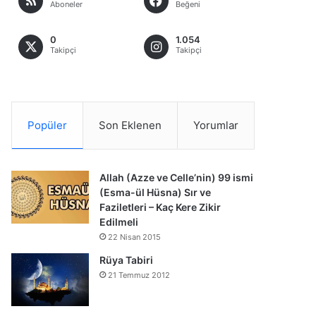
Aboneler
Beğeni
0
1.054
Takipçi
Takipçi
Popüler
Son Eklenen
Yorumlar
Allah (Azze ve Celle’nin) 99 ismi
(Esma-ül Hüsna) Sır ve
Faziletleri – Kaç Kere Zikir
Edilmeli
22 Nisan 2015
Rüya Tabiri
21 Temmuz 2012