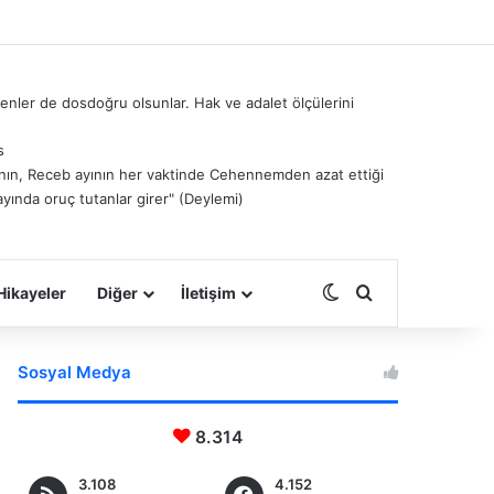
nler de dosdoğru olsunlar. Hak ve adalet ölçülerini
s
â’nın, Receb ayının her vaktinde Cehennemden azat ettiği
ayında oruç tutanlar girer" (Deylemi)
Dış görünümü deği
Arama yap ...
Hikayeler
Diğer
İletişim
Sosyal Medya
8.314
3.108
4.152