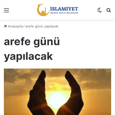
Menü
Dış gö
A
Anasayfa
/
arefe günü yapılacak
arefe günü
yapılacak