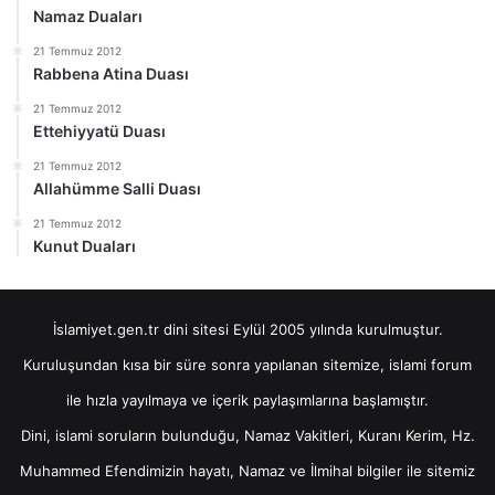
Namaz Duaları
21 Temmuz 2012
Rabbena Atina Duası
21 Temmuz 2012
Ettehiyyatü Duası
21 Temmuz 2012
Allahümme Salli Duası
21 Temmuz 2012
Kunut Duaları
İslamiyet.gen.tr dini sitesi Eylül 2005 yılında kurulmuştur.
Kuruluşundan kısa bir süre sonra yapılanan sitemize, islami forum
ile hızla yayılmaya ve içerik paylaşımlarına başlamıştır.
Dini, islami soruların bulunduğu, Namaz Vakitleri, Kuranı Kerim, Hz.
Muhammed Efendimizin hayatı, Namaz ve İlmihal bilgiler ile sitemiz