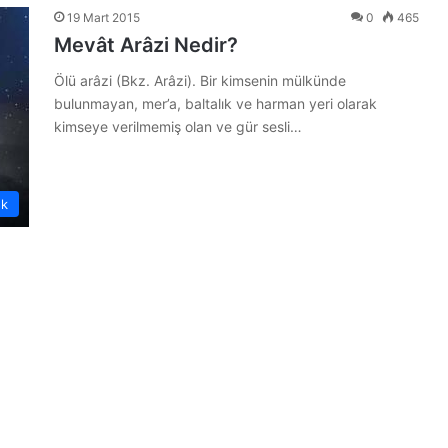
19 Mart 2015
0
465
Mevât Arâzi Nedir?
Ölü arâzi (Bkz. Arâzi). Bir kimsenin mülkünde
bulunmayan, mer’a, baltalık ve harman yeri olarak
kimseye verilmemiş olan ve gür sesli…
ük