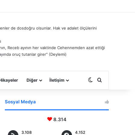
nler de dosdoğru olsunlar. Hak ve adalet ölçülerini
s
â’nın, Receb ayının her vaktinde Cehennemden azat ettiği
ayında oruç tutanlar girer" (Deylemi)
Dış görünümü deği
Arama yap ...
Hikayeler
Diğer
İletişim
Sosyal Medya
8.314
3.108
4.152