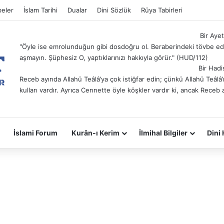
eler
İslam Tarihi
Dualar
Dini Sözlük
Rüya Tabirleri
Bir Ayet
"Öyle ise emrolunduğun gibi dosdoğru ol. Beraberindeki tövbe ede
aşmayın. Şüphesiz O, yaptıklarınızı hakkıyla görür." (HUD/112)
Bir Hadi
Receb ayında Allahü Teâlâ’ya çok istiğfar edin; çünkü Allahü Teâl
kulları vardır. Ayrıca Cennette öyle köşkler vardır ki, ancak Receb 
İslami Forum
Kurân-ı Kerim
İlmihal Bilgiler
Dini 