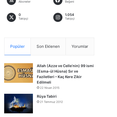
Aboneler
Beğeni
0
1.054
Takipçi
Takipçi
Popüler
Son Eklenen
Yorumlar
Allah (Azze ve Celle’nin) 99 ismi
(Esma-ül Hüsna) Sır ve
Faziletleri – Kaç Kere Zikir
Edilmeli
22 Nisan 2015
Rüya Tabiri
21 Temmuz 2012