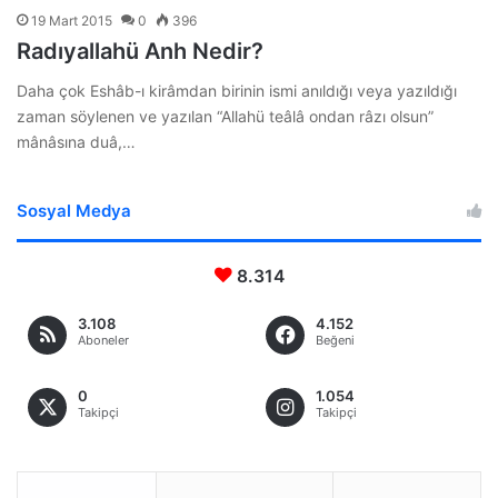
19 Mart 2015
0
396
Radıyallahü Anh Nedir?
Daha çok Eshâb-ı kirâmdan birinin ismi anıldığı veya yazıldığı
zaman söylenen ve yazılan “Allahü teâlâ ondan râzı olsun”
mânâsına duâ,…
Sosyal Medya
8.314
3.108
4.152
Aboneler
Beğeni
0
1.054
Takipçi
Takipçi