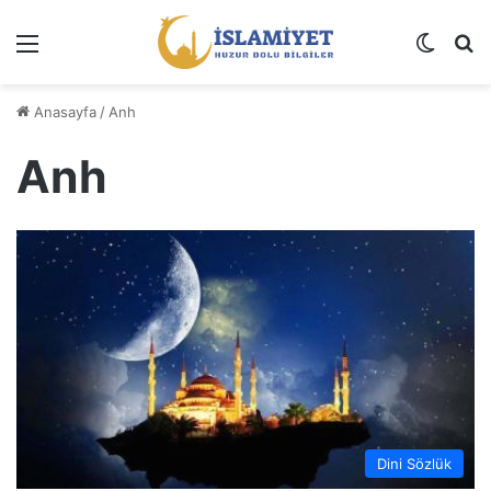
Menü
Dış gö
A
Anasayfa
/
Anh
Anh
Dini Sözlük