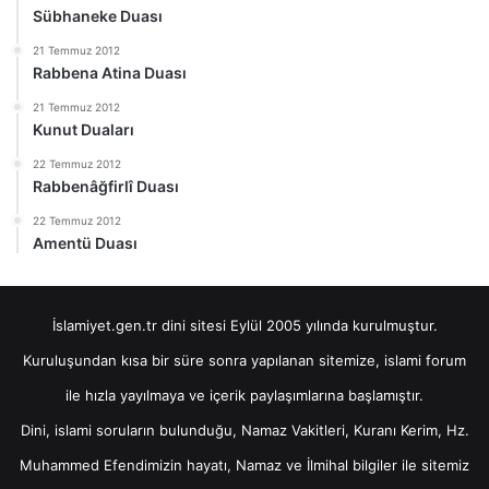
Sübhaneke Duası
21 Temmuz 2012
Rabbena Atina Duası
21 Temmuz 2012
Kunut Duaları
22 Temmuz 2012
Rabbenâğfirlî Duası
22 Temmuz 2012
Amentü Duası
İslamiyet.gen.tr dini sitesi Eylül 2005 yılında kurulmuştur.
Kuruluşundan kısa bir süre sonra yapılanan sitemize, islami forum
ile hızla yayılmaya ve içerik paylaşımlarına başlamıştır.
Dini, islami soruların bulunduğu, Namaz Vakitleri, Kuranı Kerim, Hz.
Muhammed Efendimizin hayatı, Namaz ve İlmihal bilgiler ile sitemiz