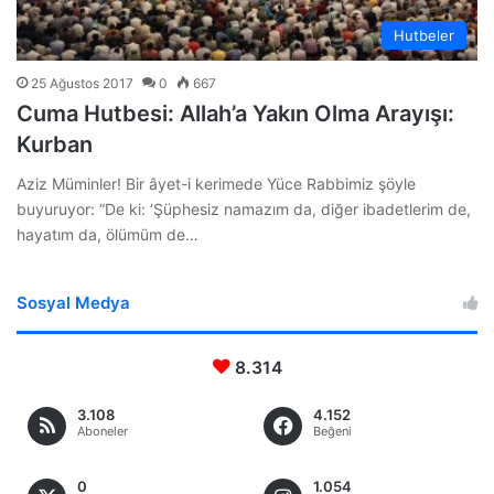
Hutbeler
25 Ağustos 2017
0
667
Cuma Hutbesi: Allah’a Yakın Olma Arayışı:
Kurban
Aziz Müminler! Bir âyet-i kerimede Yüce Rabbimiz şöyle
buyuruyor: “De ki: ‘Şüphesiz namazım da, diğer ibadetlerim de,
hayatım da, ölümüm de…
Sosyal Medya
8.314
3.108
4.152
Aboneler
Beğeni
0
1.054