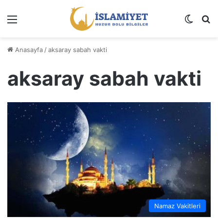
Menü
Dış gö
A
Anasayfa
/
aksaray sabah vakti
aksaray sabah vakti
Namaz Vakitleri