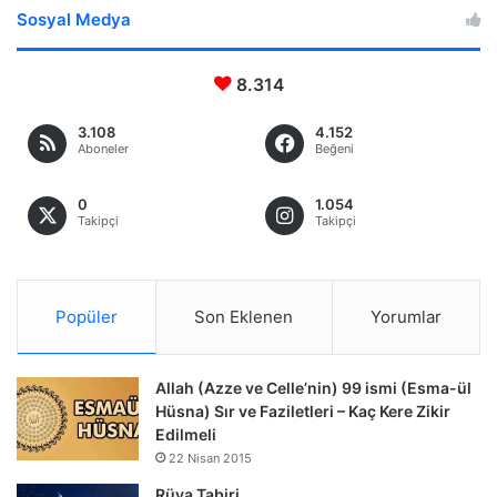
Sosyal Medya
8.314
3.108
4.152
Aboneler
Beğeni
0
1.054
Takipçi
Takipçi
Popüler
Son Eklenen
Yorumlar
Allah (Azze ve Celle’nin) 99 ismi (Esma-ül
Hüsna) Sır ve Faziletleri – Kaç Kere Zikir
Edilmeli
22 Nisan 2015
Rüya Tabiri