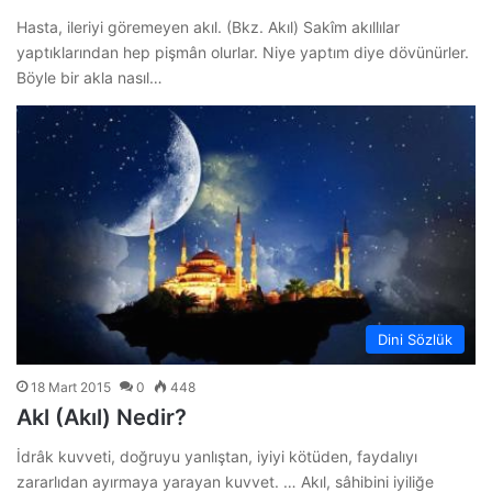
Hasta, ileriyi göremeyen akıl. (Bkz. Akıl) Sakîm akıllılar
yaptıklarından hep pişmân olurlar. Niye yaptım diye dövünürler.
Böyle bir akla nasıl…
Dini Sözlük
18 Mart 2015
0
448
Akl (Akıl) Nedir?
İdrâk kuvveti, doğruyu yanlıştan, iyiyi kötüden, faydalıyı
zararlıdan ayırmaya yarayan kuvvet. … Akıl, sâhibini iyiliğe