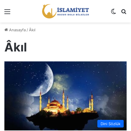
Menü
Dış gö
A
Anasayfa
/
Âkıl
Âkıl
Dini Sözlük