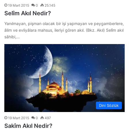
19 Mart 2015
0
25.145
Selîm Akıl Nedir?
Yanılmayan, pişman olacak bir işi yapmayan ve peygamberlere,
âlim ve evliyâlara mahsus, ileriyi gören akıl. (Bkz. Akıl) Selîm akıl
sâhibi,…
Dini Sözlük
19 Mart 2015
0
497
Sakîm Akıl Nedir?