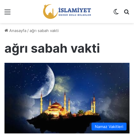
Menü
Dış gö
A
Anasayfa
/
ağrı sabah vakti
ağrı sabah vakti
Namaz Vakitleri