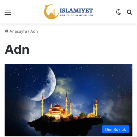
Menü
Dış gö
A
Anasayfa
/
Adn
Adn
Dini Sözlük