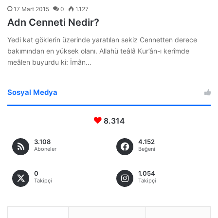
17 Mart 2015
0
1.127
Adn Cenneti Nedir?
Yedi kat göklerin üzerinde yaratılan sekiz Cennetten derece
bakımından en yüksek olanı. Allahü teâlâ Kur’ân-ı kerîmde
meâlen buyurdu ki: İmân…
Sosyal Medya
8.314
3.108
4.152
Aboneler
Beğeni
0
1.054
Takipçi
Takipçi