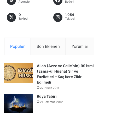
Aboneler
Beğeni
0
1.054
Takipçi
Takipçi
Popüler
Son Eklenen
Yorumlar
Allah (Azze ve Celle’nin) 99 ismi
(Esma-ül Hüsna) Sır ve
Faziletleri – Kaç Kere Zikir
Edilmeli
22 Nisan 2015
Rüya Tabiri
21 Temmuz 2012