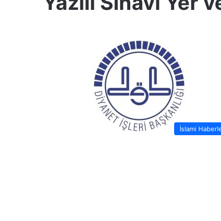
Yazılı Sınavı Yer 
İslami Haberl