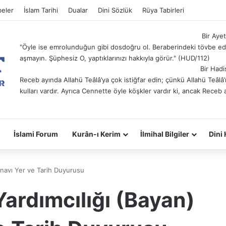
eler
İslam Tarihi
Dualar
Dini Sözlük
Rüya Tabirleri
Bir Ayet
"Öyle ise emrolunduğun gibi dosdoğru ol. Beraberindeki tövbe ede
aşmayın. Şüphesiz O, yaptıklarınızı hakkıyla görür." (HUD/112)
Bir Hadi
Receb ayında Allahü Teâlâ’ya çok istiğfar edin; çünkü Allahü Teâl
kulları vardır. Ayrıca Cennette öyle köşkler vardır ki, ancak Receb 
İslami Forum
Kurân-ı Kerim
İlmihal Bilgiler
Dini 
 Sınavı Yer ve Tarih Duyurusu
 Yardımcılığı (Bayan)