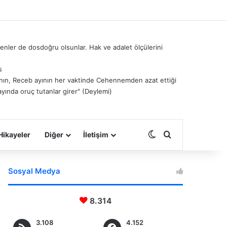
nler de dosdoğru olsunlar. Hak ve adalet ölçülerini
s
â’nın, Receb ayının her vaktinde Cehennemden azat ettiği
ayında oruç tutanlar girer" (Deylemi)
Dış görünümü deği
Arama yap ...
Hikayeler
Diğer
İletişim
Sosyal Medya
8.314
3.108
4.152