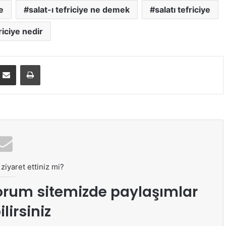
ye
salat-ı tefriciye ne demek
salatı tefriciye
friciye nedir
E-Posta ile paylaş
Yazdır
ziyaret ettiniz mi?
orum sitemizde paylaşımlar
lirsiniz