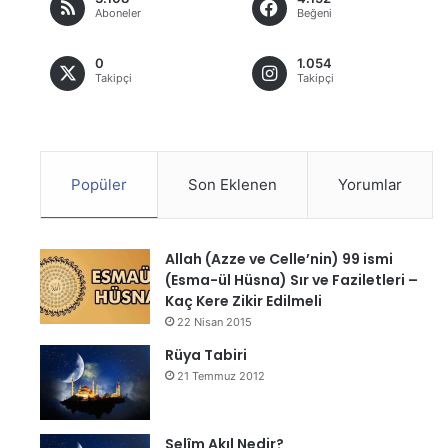
Aboneler
Beğeni
0
1.054
Takipçi
Takipçi
Popüler
Son Eklenen
Yorumlar
Allah (Azze ve Celle’nin) 99 ismi
(Esma-ül Hüsna) Sır ve Faziletleri –
Kaç Kere Zikir Edilmeli
22 Nisan 2015
Rüya Tabiri
21 Temmuz 2012
Selîm Akıl Nedir?