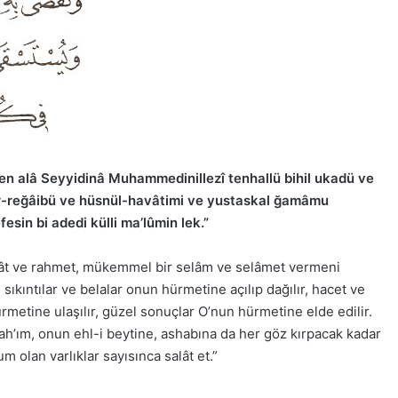
en alâ Seyyidinâ Muhammedinillezî tenhallü bihil ukadü ve
hir-reğâibü ve hüsnül-havâtimi ve yustaskal ğamâmu
fesin bi adedi külli ma’lûmin lek.”
lât ve rahmet, mükemmel bir selâm ve selâmet vermeni
kıntılar ve belalar onun hürmetine açılıp dağılır, hacet ve
rmetine ulaşılır, güzel sonuçlar O’nun hürmetine elde edilir.
lah’ım, onun ehl-i beytine, ashabına da her göz kırpacak kadar
olan varlıklar sayısınca salât et.”