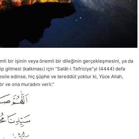
li bir işinin veya önemli bir dileğinin gerçekleşmesini, ya da
 gitmesi (kalkması) için “Salât-i Tefriciye”yi (4444) defa
ile edinse, hiç şüphe ve tereddüt yoktur ki, Yüce Allah,
ır ve ona muradını verir.”