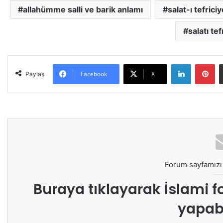
allahümme salli ve barik anlamı
salat-ı tefrici
salatı te
LinkedIn
Pinterest
Facebook
X
Paylaş
Forum sayfamızı 
Buraya tıklayarak
İslami f
yapabi