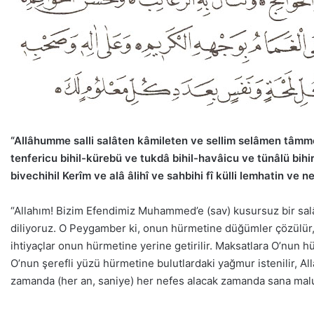
“Allâhumme salli salâten kâmileten ve sellim selâmen tâmm
tenfericu bihil-kürebü ve tukdâ bihil-havâicu ve tünâlü bi
bivechihil Kerîm ve alâ âlihî ve sahbihi fî külli lemhatin ve ne
“Allahım! Bizim Efendimiz Muhammed’e (sav) kusursuz bir sa
diliyoruz. O Peygamber ki, onun hürmetine düğümler çözülür, sı
ihtiyaçlar onun hürmetine yerine getirilir. Maksatlara O’nun hü
O’nun şerefli yüzü hürmetine bulutlardaki yağmur istenilir, Al
zamanda (her an, saniye) her nefes alacak zamanda sana malum 