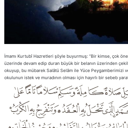
İmamı Kurtubî Hazretleri şöyle buyurmuş: “Bir kimse, çok önem
üzerinde devam edip duran büyük bir belanın üzerinden çekilip
okuyup, bu mübarek Salâtü Selâm ile Yüce Peygamberimizi ves
okulunun istek ve muradının olması için hayırlı bir sebeb yarat