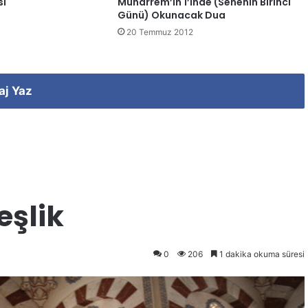
sı
Muharrem’in 1’inde (Senenin Birinci
Günü) Okunacak Dua
20 Temmuz 2012
aj Yaz