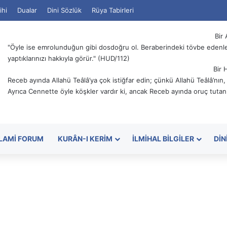
ihi
Dualar
Dini Sözlük
Rüya Tabirleri
Bir 
"Öyle ise emrolunduğun gibi dosdoğru ol. Beraberindeki tövbe edenler
yaptıklarınızı hakkıyla görür." (HUD/112)
Bir 
Receb ayında Allahü Teâlâ’ya çok istiğfar edin; çünkü Allahü Teâlâ’nın
Ayrıca Cennette öyle köşkler vardır ki, ancak Receb ayında oruç tutanl
SLAMI FORUM
KURÂN-I KERIM
İLMIHAL BILGILER
DIN