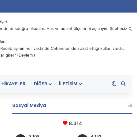
Ayet
 de dosdoğru olsunlar. Hak ve adalet ölçülerini aşmayın. Şüphesiz O,
Hadis
, Receb ayının her vaktinde Cehennemden azat ettiği kulları vardır.
ar girer" (Deylemi)
Dış görü
Aram
I HIKAYELER
DIĞER
İLETIŞIM
Sosyal Medya
8.314
3.108
4.152