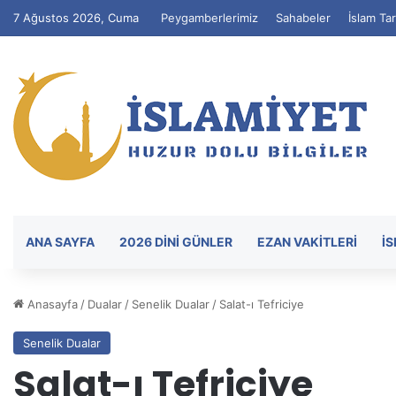
7 Ağustos 2026, Cuma
Peygamberlerimiz
Sahabeler
İslam Tar
ANA SAYFA
2026 DİNİ GÜNLER
EZAN VAKITLERI
İ
Anasayfa
/
Dualar
/
Senelik Dualar
/
Salat-ı Tefriciye
Senelik Dualar
Salat-ı Tefriciye